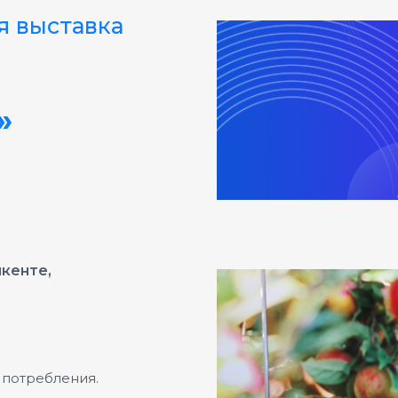
я выставка
»
шкенте,
 потребления.