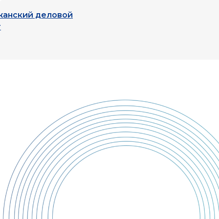
жанский деловой
т