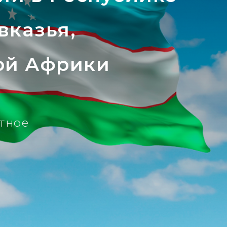
вказья,
ой Африки
тное