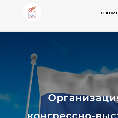
О КОМ
Организация
конгрессно-выс