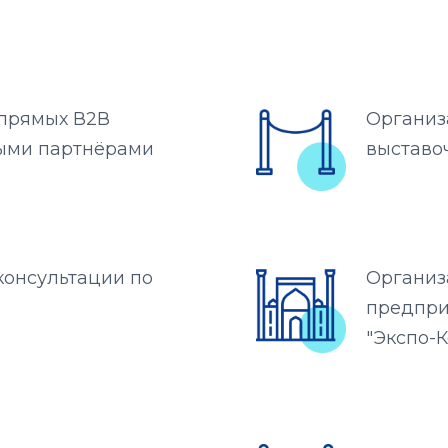
 прямых В2В
Организ
ными партнёрами
выставо
консультации по
Организ
предпри
"Экспо-