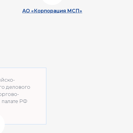
АО «Корпорация МСП»
ийско-
го делового
оргово-
палате РФ