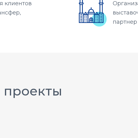
я клиентов
Организ
ансфер,
выставо
партне
 проекты