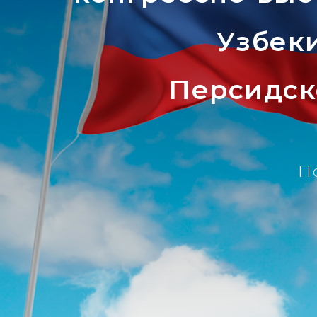
Узбеки
Персидск
П